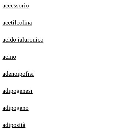
accessorio
acetilcolina
acido ialuronico
acino
adenoipofisi
adipogenesi
adipogeno
adiposità