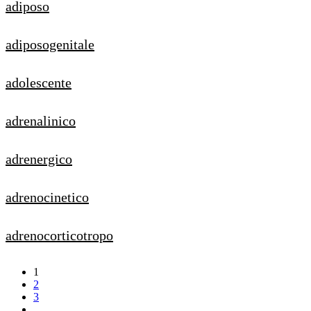
adiposo
adiposogenitale
adolescente
adrenalinico
adrenergico
adrenocinetico
adrenocorticotropo
1
2
3
…